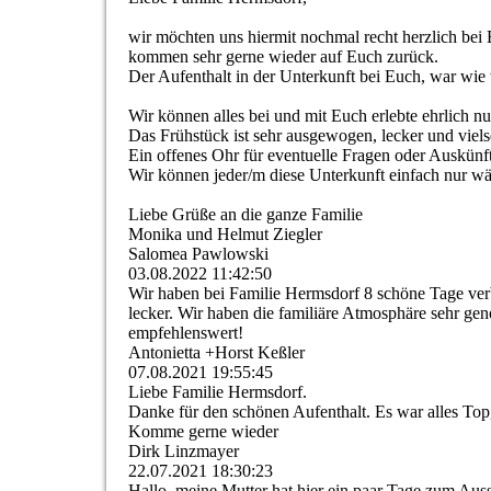
wir möchten uns hiermit nochmal recht herzlich bei 
kommen sehr gerne wieder auf Euch zurück.
Der Aufenthalt in der Unterkunft bei Euch, war wie
Wir können alles bei und mit Euch erlebte ehrlich nu
Das Frühstück ist sehr ausgewogen, lecker und viels
Ein offenes Ohr für eventuelle Fragen oder Auskünfte
Wir können jeder/m diese Unterkunft einfach nur w
Liebe Grüße an die ganze Familie
Monika und Helmut Ziegler
Salomea Pawlowski
03.08.2022
11:42:50
Wir haben bei Familie Hermsdorf 8 schöne Tage ver
lecker. Wir haben die familiäre Atmosphäre sehr geno
empfehlenswert!
Antonietta +Horst Keßler
07.08.2021
19:55:45
Liebe Familie Hermsdorf.
Danke für den schönen Aufenthalt. Es war alles To
Komme gerne wieder
Dirk Linzmayer
22.07.2021
18:30:23
Hallo, meine Mutter hat hier ein paar Tage zum Auss