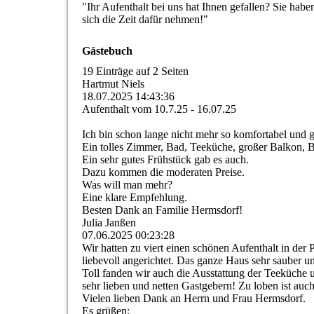
"Ihr Aufenthalt bei uns hat Ihnen gefallen? Sie ha
sich die Zeit dafür nehmen!"
Gästebuch
19 Einträge auf 2 Seiten
Hartmut Niels
18.07.2025
14:43:36
Aufenthalt vom 10.7.25 - 16.07.25
Ich bin schon lange nicht mehr so komfortabel und 
Ein tolles Zimmer, Bad, Teeküche, großer Balkon, B
Ein sehr gutes Frühstück gab es auch.
Dazu kommen die moderaten Preise.
Was will man mehr?
Eine klare Empfehlung.
Besten Dank an Familie Hermsdorf!
Julia Janßen
07.06.2025
00:23:28
Wir hatten zu viert einen schönen Aufenthalt in der
liebevoll angerichtet. Das ganze Haus sehr sauber u
Toll fanden wir auch die Ausstattung der Teeküche 
sehr lieben und netten Gastgebern! Zu loben ist auch d
Vielen lieben Dank an Herrn und Frau Hermsdorf.
Es grüßen: