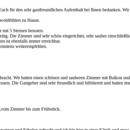
Euch für den sehr gastfreundlichen Aufenthalt bei Ihnen bedanken. Wir
 wohlfühlen zu Hause.
r mit 5 Sternen benoten.
eitig. Die Zimmer sind sehr schön eingerichtet, sehr sauber einschließ
n ist ebenfalls immer erreichbar.
ärmstens weiterempfehlen.
bracht. Wir hatten einen schönen und sauberen Zimmer mit Balkon un
ssen. Die Gastgeber sind sehr freundlich und hilfsbereit und hatten im
p,vom Zimmer bis zum Frühstück.
pannen und Erholen gebucht und ich bin hier in einer Klinik und muss 