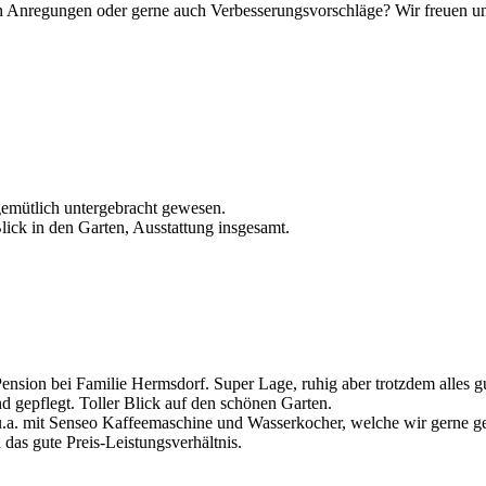
ben Anregungen oder gerne auch Verbesserungsvorschläge? Wir freuen un
gemütlich untergebracht gewesen.
lick in den Garten, Ausstattung insgesamt.
 Pension bei Familie Hermsdorf. Super Lage, ruhig aber trotzdem alles g
nd gepflegt. Toller Blick auf den schönen Garten.
u.a. mit Senseo Kaffeemaschine und Wasserkocher, welche wir gerne g
as gute Preis-­Leistungsverhä­ltnis.­