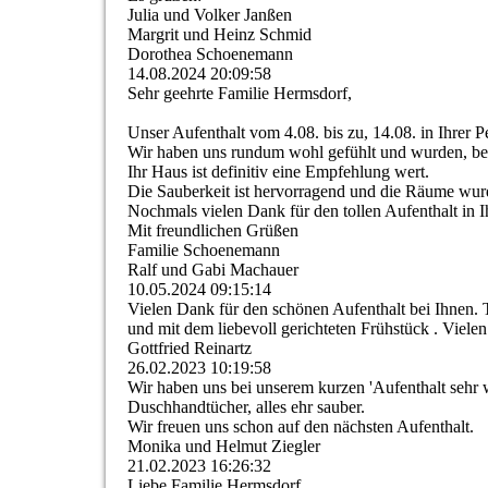
Julia und Volker Janßen
Margrit und Heinz Schmid
Dorothea Schoenemann
14.08.2024
20:09:58
Sehr geehrte Familie Hermsdorf,
Unser Aufenthalt vom 4.08. bis zu, 14.08. in Ihrer P
Wir haben uns rundum wohl gefühlt und wurden, beg
Ihr Haus ist definitiv eine Empfehlung wert.
Die Sauberkeit ist hervorragend und die Räume wurde
Nochmals vielen Dank für den tollen Aufenthalt in 
Mit freundlichen Grüßen
Familie Schoenemann
Ralf und Gabi Machauer
10.05.2024
09:15:14
Vielen Dank für den schönen Aufenthalt bei Ihnen. 
und mit dem liebevoll gerichteten Frühstück . Viele
Gottfried Reinartz
26.02.2023
10:19:58
Wir haben uns bei unserem kurzen 'Aufenthalt sehr w
Duschhandtücher, alles ehr sauber.
Wir freuen uns schon auf den nächsten Aufenthalt.
Monika und Helmut Ziegler
21.02.2023
16:26:32
Liebe Familie Hermsdorf,